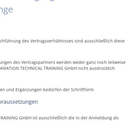
News
Basic Training
nge
AGBs
Type Rating
Impressum
Sprachkurse
hführung des Vertragsverhältnisses sind ausschließlich diese
Datenschutzerkl.
Sonstige Kurse
ngen des Vertragspartners werden weder ganz noch teilweise
n AVIATION TECHNICAL TRAINING GmbH nicht ausdrücklich
en und Ergänzungen bedürfen der Schriftform.
voraussetzungen
RAINING GmbH ist ausschließlich die in der Anmeldung als