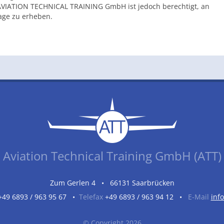
AVIATION TECHNICAL TRAINING GmbH ist jedoch berechtigt, an
age zu erheben.
Aviation Technical Training GmbH (ATT)
Zum Gerlen 4 • 66131 Saarbrücken
+49 6893 / 963 95 67 •
Telefax
+49 6893 / 963 94 12 •
E-Mail
inf
© Copyright 2026