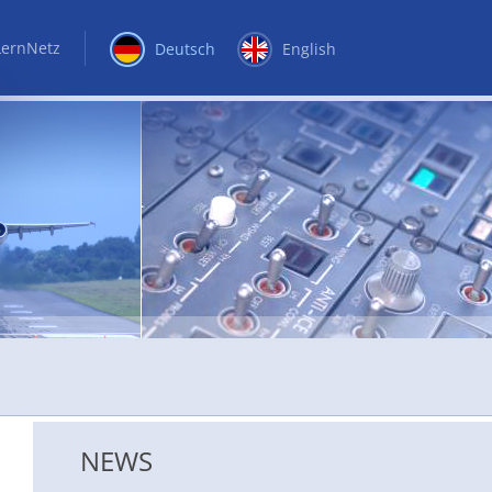
LernNetz
Deutsch
English
NEWS